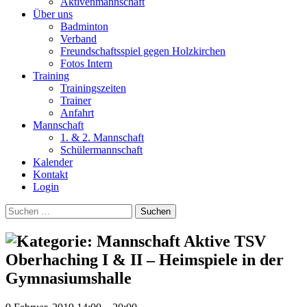
Aktivenmannschaft
Über uns
Badminton
Verband
Freundschaftsspiel gegen Holzkirchen
Fotos Intern
Training
Trainingszeiten
Trainer
Anfahrt
Mannschaft
1. & 2. Mannschaft
Schülermannschaft
Kalender
Kontakt
Login
Suchen
nach:
TSV
Oberhaching I & II – Heimspiele in der
Gymnasiumshalle
TSV