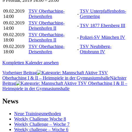
9 Februar, 2019
14:00
–
20:00
Oberhaching
I
09.02.2019
TSV Oberhaching-
TSV Unterpfaffenhofen-
-
&
14:00
Deisenhofen
Germering
II
09.02.2019
TSV Oberhaching-
-
TSV 1877 Ebersberg III
-
14:00
Deisenhofen II
Heimspiele
09.02.2019
TSV Oberhaching-
in
-
Polizei-SV München IV
18:00
Deisenhofen II
der
09.02.2019
TSV Oberhaching-
TSV Neubiberg-
Gymnasiumshalle
-
18:00
Deisenhofen
Ottobrunn IV
Kompletten Kalender ansehen
Beitrags-
Vorheriger Beitrag
TSV
Oberhaching I & II – Heimspiele in der Gymnasiumshalle
Nächster
Navigation
Beitrag
TSV Oberhaching I & II –
Heimspiele in der Gymnasiumshalle
News
Neue Trainingsmethoden
Weekly Challenge Woche 8
Weekly Challenge – Woche 7
Weekly challenge – Woche 6