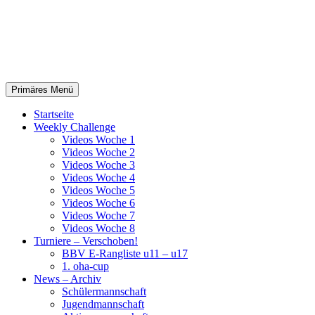
TSV Oberhaching –
Badminton
Suchen
Springe
Primäres Menü
zum
Inhalt
Startseite
Weekly Challenge
Videos Woche 1
Videos Woche 2
Videos Woche 3
Videos Woche 4
Videos Woche 5
Videos Woche 6
Videos Woche 7
Videos Woche 8
Turniere – Verschoben!
BBV E-Rangliste u11 – u17
1. oha-cup
News – Archiv
Schülermannschaft
Jugendmannschaft