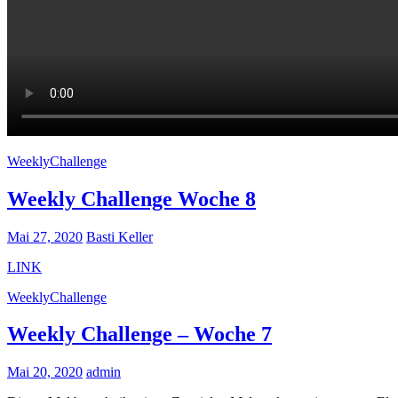
WeeklyChallenge
Weekly Challenge Woche 8
Mai 27, 2020
Basti Keller
LINK
WeeklyChallenge
Weekly Challenge – Woche 7
Mai 20, 2020
admin