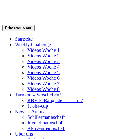
TSV Oberhaching – Badminton
Suchen
Springe
Primäres Menü
zum
Inhalt
Startseite
Weekly Challenge
Videos Woche 1
Videos Woche 2
Videos Woche 3
Videos Woche 4
Videos Woche 5
Videos Woche 6
Videos Woche 7
Videos Woche 8
Turniere – Verschoben!
BBV E-Rangliste u11 – u17
1. oha-cup
News – Archiv
Schülermannschaft
Jugendmannschaft
Aktivenmannschaft
Über uns