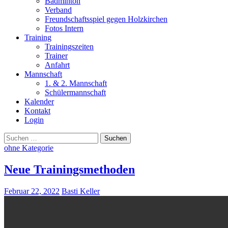
Badminton
Verband
Freundschaftsspiel gegen Holzkirchen
Fotos Intern
Training
Trainingszeiten
Trainer
Anfahrt
Mannschaft
1. & 2. Mannschaft
Schülermannschaft
Kalender
Kontakt
Login
Suchen
nach:
ohne Kategorie
Neue Trainingsmethoden
Februar 22, 2022
Basti Keller