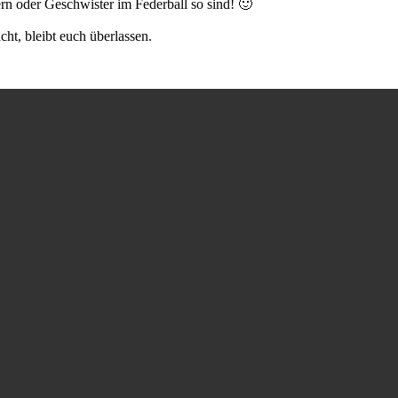
ern oder Geschwister im Federball so sind! 🙂
ht, bleibt euch überlassen.